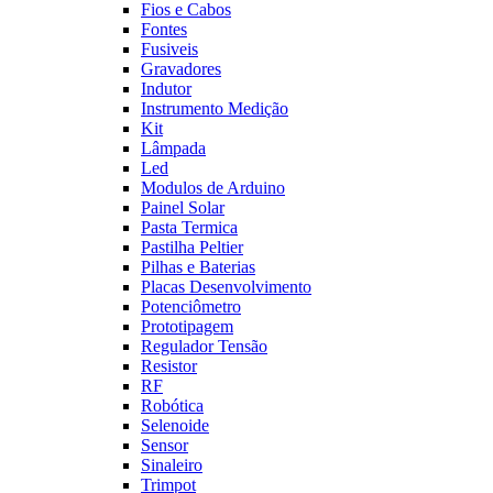
Fios e Cabos
Fontes
Fusiveis
Gravadores
Indutor
Instrumento Medição
Kit
Lâmpada
Led
Modulos de Arduino
Painel Solar
Pasta Termica
Pastilha Peltier
Pilhas e Baterias
Placas Desenvolvimento
Potenciômetro
Prototipagem
Regulador Tensão
Resistor
RF
Robótica
Selenoide
Sensor
Sinaleiro
Trimpot