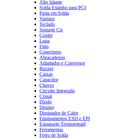
Alto falante
Solda Estanho para PCI
Pasta em Solda
Varistor
Teclado
Soquete Cis
Cooler
Lupa
Fitas
Conectores
Abraçadeiras
Adaptador e Conversor
Buzzer
Caixas
Capacitor
Chaves
Circuito Integrado
Cristal
Diodo
Display
Dissipador de Calor
Equipamentos ESD e EPI
Espaguete Termoretratil
Ferramentas
Ferro de Solda