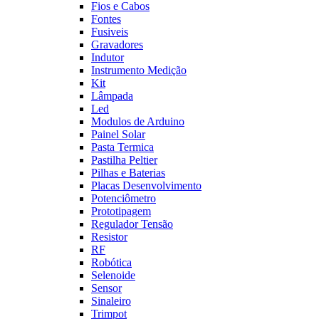
Fios e Cabos
Fontes
Fusiveis
Gravadores
Indutor
Instrumento Medição
Kit
Lâmpada
Led
Modulos de Arduino
Painel Solar
Pasta Termica
Pastilha Peltier
Pilhas e Baterias
Placas Desenvolvimento
Potenciômetro
Prototipagem
Regulador Tensão
Resistor
RF
Robótica
Selenoide
Sensor
Sinaleiro
Trimpot