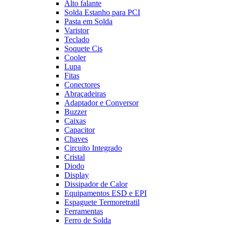
Alto falante
Solda Estanho para PCI
Pasta em Solda
Varistor
Teclado
Soquete Cis
Cooler
Lupa
Fitas
Conectores
Abraçadeiras
Adaptador e Conversor
Buzzer
Caixas
Capacitor
Chaves
Circuito Integrado
Cristal
Diodo
Display
Dissipador de Calor
Equipamentos ESD e EPI
Espaguete Termoretratil
Ferramentas
Ferro de Solda