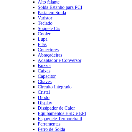
Alto falante
Solda Estanho para PCI
Pasta em Solda
Varistor
Teclado
Soquete Cis
Cooler
Lupa
Fitas
Conectores
Abraçadeiras
Adaptador e Conversor
Buzzer
Caixas
Capacitor
Chaves
Circuito Integrado
Cristal
Diodo
Display
Dissipador de Calor
Equipamentos ESD e EPI
Espaguete Termoretratil
Ferramentas
Ferro de Solda