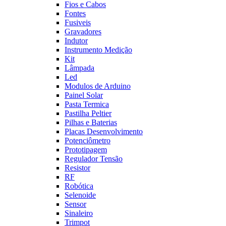
Fios e Cabos
Fontes
Fusiveis
Gravadores
Indutor
Instrumento Medição
Kit
Lâmpada
Led
Modulos de Arduino
Painel Solar
Pasta Termica
Pastilha Peltier
Pilhas e Baterias
Placas Desenvolvimento
Potenciômetro
Prototipagem
Regulador Tensão
Resistor
RF
Robótica
Selenoide
Sensor
Sinaleiro
Trimpot