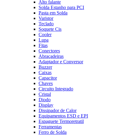
Alto falante
Solda Estanho para PCI
Pasta em Solda
Varistor
Teclado
Soquete Cis
Cooler
Lupa
Fitas
Conectores
Abraçadeiras
Adaptador e Conversor
Buzzer
Caixas
Capacitor
Chaves
Circuito Integrado
Cristal
Diodo
Display
Dissipador de Calor
Equipamentos ESD e EPI
Espaguete Termoretratil
Ferramentas
Ferro de Solda