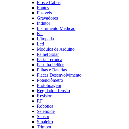
Fios e Cabos
Fontes
Fusiveis
Gravadores
Indutor
Instrumento Medição
Kit
Lâmpada
Led
Modulos de Arduino
Painel Solar
Pasta Termica
Pastilha Peltier
Pilhas e Baterias
Placas Desenvolvimento
Potenciômetro
Prototipagem
Regulador Tensão
Resistor
RF
Robótica
Selenoide
Sensor
Sinaleiro
Trimpot