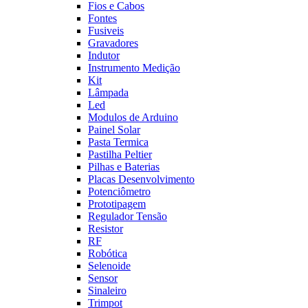
Fios e Cabos
Fontes
Fusiveis
Gravadores
Indutor
Instrumento Medição
Kit
Lâmpada
Led
Modulos de Arduino
Painel Solar
Pasta Termica
Pastilha Peltier
Pilhas e Baterias
Placas Desenvolvimento
Potenciômetro
Prototipagem
Regulador Tensão
Resistor
RF
Robótica
Selenoide
Sensor
Sinaleiro
Trimpot