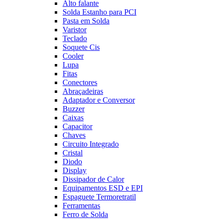
Alto falante
Solda Estanho para PCI
Pasta em Solda
Varistor
Teclado
Soquete Cis
Cooler
Lupa
Fitas
Conectores
Abraçadeiras
Adaptador e Conversor
Buzzer
Caixas
Capacitor
Chaves
Circuito Integrado
Cristal
Diodo
Display
Dissipador de Calor
Equipamentos ESD e EPI
Espaguete Termoretratil
Ferramentas
Ferro de Solda