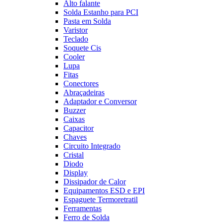
Alto falante
Solda Estanho para PCI
Pasta em Solda
Varistor
Teclado
Soquete Cis
Cooler
Lupa
Fitas
Conectores
Abraçadeiras
Adaptador e Conversor
Buzzer
Caixas
Capacitor
Chaves
Circuito Integrado
Cristal
Diodo
Display
Dissipador de Calor
Equipamentos ESD e EPI
Espaguete Termoretratil
Ferramentas
Ferro de Solda