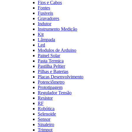
Fios e Cabos
Fontes
Fusiveis
Gravadores
Indutor
Instrumento Medição
Kit
Lâmpada
Led
Modulos de Arduino
Painel Solar
Pasta Termica
Pastilha Peltier
Pilhas e Baterias
Placas Desenvolvimento
Potenciômetro
Prototipagem
Regulador Tensão
Resistor
RF
Robótica
Selenoide
Sensor
Sinaleiro
Trimpot