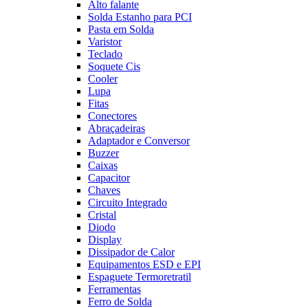
Alto falante
Solda Estanho para PCI
Pasta em Solda
Varistor
Teclado
Soquete Cis
Cooler
Lupa
Fitas
Conectores
Abraçadeiras
Adaptador e Conversor
Buzzer
Caixas
Capacitor
Chaves
Circuito Integrado
Cristal
Diodo
Display
Dissipador de Calor
Equipamentos ESD e EPI
Espaguete Termoretratil
Ferramentas
Ferro de Solda