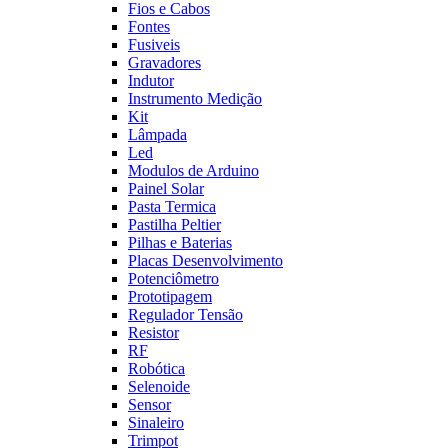
Fios e Cabos
Fontes
Fusiveis
Gravadores
Indutor
Instrumento Medição
Kit
Lâmpada
Led
Modulos de Arduino
Painel Solar
Pasta Termica
Pastilha Peltier
Pilhas e Baterias
Placas Desenvolvimento
Potenciômetro
Prototipagem
Regulador Tensão
Resistor
RF
Robótica
Selenoide
Sensor
Sinaleiro
Trimpot