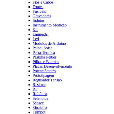
Fios e Cabos
Fontes
Fusiveis
Gravadores
Indutor
Instrumento Medição
Kit
Lâmpada
Led
Modulos de Arduino
Painel Solar
Pasta Termica
Pastilha Peltier
Pilhas e Baterias
Placas Desenvolvimento
Potenciômetro
Prototipagem
Regulador Tensão
Resistor
RF
Robótica
Selenoide
Sensor
Sinaleiro
Trimpot