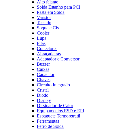
Alto falante
Solda Estanho para PCI
Pasta em Solda
Varistor
Teclado
Soquete Cis
Cooler
Lupa
Fitas
Conectores
Abraçadeiras
Adaptador e Conversor
Buzzer
Caixas
Capacitor
Chaves
Circuito Integrado
Cristal
Diodo
Display
Dissipador de Calor
Equipamentos ESD e EPI
Espaguete Termoretratil
Ferramentas
Ferro de Solda