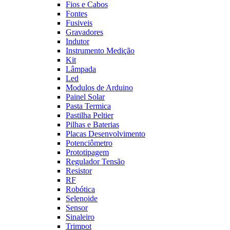
Fios e Cabos
Fontes
Fusiveis
Gravadores
Indutor
Instrumento Medição
Kit
Lâmpada
Led
Modulos de Arduino
Painel Solar
Pasta Termica
Pastilha Peltier
Pilhas e Baterias
Placas Desenvolvimento
Potenciômetro
Prototipagem
Regulador Tensão
Resistor
RF
Robótica
Selenoide
Sensor
Sinaleiro
Trimpot