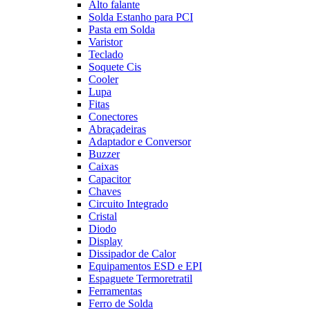
Alto falante
Solda Estanho para PCI
Pasta em Solda
Varistor
Teclado
Soquete Cis
Cooler
Lupa
Fitas
Conectores
Abraçadeiras
Adaptador e Conversor
Buzzer
Caixas
Capacitor
Chaves
Circuito Integrado
Cristal
Diodo
Display
Dissipador de Calor
Equipamentos ESD e EPI
Espaguete Termoretratil
Ferramentas
Ferro de Solda