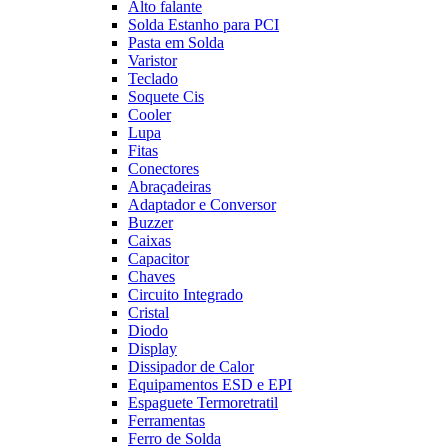
Alto falante
Solda Estanho para PCI
Pasta em Solda
Varistor
Teclado
Soquete Cis
Cooler
Lupa
Fitas
Conectores
Abraçadeiras
Adaptador e Conversor
Buzzer
Caixas
Capacitor
Chaves
Circuito Integrado
Cristal
Diodo
Display
Dissipador de Calor
Equipamentos ESD e EPI
Espaguete Termoretratil
Ferramentas
Ferro de Solda