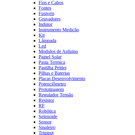
Fios e Cabos
Fontes
Fusiveis
Gravadores
Indutor
Instrumento Medição
Kit
Lâmpada
Led
Modulos de Arduino
Painel Solar
Pasta Termica
Pastilha Peltier
Pilhas e Baterias
Placas Desenvolvimento
Potenciômetro
Prototipagem
Regulador Tensão
Resistor
RF
Robótica
Selenoide
Sensor
Sinaleiro
Trimpot