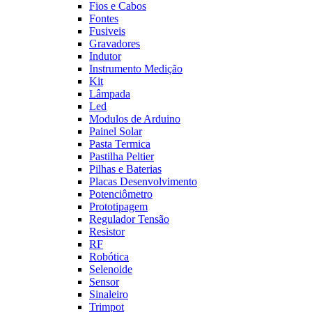
Fios e Cabos
Fontes
Fusiveis
Gravadores
Indutor
Instrumento Medição
Kit
Lâmpada
Led
Modulos de Arduino
Painel Solar
Pasta Termica
Pastilha Peltier
Pilhas e Baterias
Placas Desenvolvimento
Potenciômetro
Prototipagem
Regulador Tensão
Resistor
RF
Robótica
Selenoide
Sensor
Sinaleiro
Trimpot