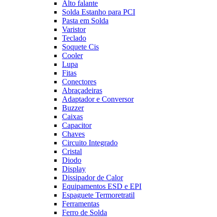
Alto falante
Solda Estanho para PCI
Pasta em Solda
Varistor
Teclado
Soquete Cis
Cooler
Lupa
Fitas
Conectores
Abraçadeiras
Adaptador e Conversor
Buzzer
Caixas
Capacitor
Chaves
Circuito Integrado
Cristal
Diodo
Display
Dissipador de Calor
Equipamentos ESD e EPI
Espaguete Termoretratil
Ferramentas
Ferro de Solda