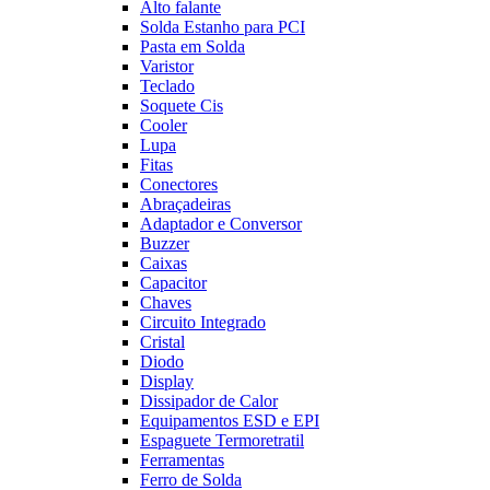
Alto falante
Solda Estanho para PCI
Pasta em Solda
Varistor
Teclado
Soquete Cis
Cooler
Lupa
Fitas
Conectores
Abraçadeiras
Adaptador e Conversor
Buzzer
Caixas
Capacitor
Chaves
Circuito Integrado
Cristal
Diodo
Display
Dissipador de Calor
Equipamentos ESD e EPI
Espaguete Termoretratil
Ferramentas
Ferro de Solda