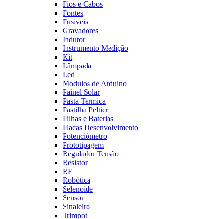
Fios e Cabos
Fontes
Fusiveis
Gravadores
Indutor
Instrumento Medição
Kit
Lâmpada
Led
Modulos de Arduino
Painel Solar
Pasta Termica
Pastilha Peltier
Pilhas e Baterias
Placas Desenvolvimento
Potenciômetro
Prototipagem
Regulador Tensão
Resistor
RF
Robótica
Selenoide
Sensor
Sinaleiro
Trimpot