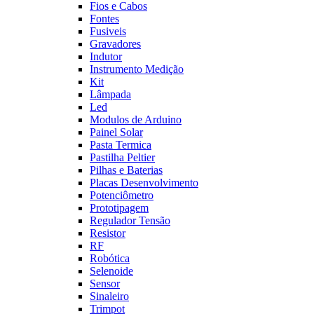
Fios e Cabos
Fontes
Fusiveis
Gravadores
Indutor
Instrumento Medição
Kit
Lâmpada
Led
Modulos de Arduino
Painel Solar
Pasta Termica
Pastilha Peltier
Pilhas e Baterias
Placas Desenvolvimento
Potenciômetro
Prototipagem
Regulador Tensão
Resistor
RF
Robótica
Selenoide
Sensor
Sinaleiro
Trimpot