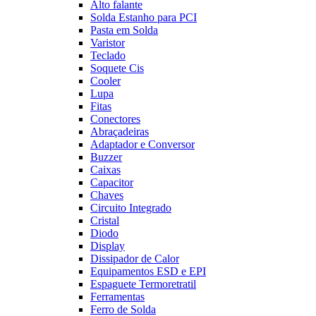
Alto falante
Solda Estanho para PCI
Pasta em Solda
Varistor
Teclado
Soquete Cis
Cooler
Lupa
Fitas
Conectores
Abraçadeiras
Adaptador e Conversor
Buzzer
Caixas
Capacitor
Chaves
Circuito Integrado
Cristal
Diodo
Display
Dissipador de Calor
Equipamentos ESD e EPI
Espaguete Termoretratil
Ferramentas
Ferro de Solda