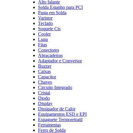
Alto falante
Solda Estanho para PCI
Pasta em Solda
Varistor
Teclado
Soquete Cis
Cooler
Lupa
Fitas
Conectores
Abraçadeiras
Adaptador e Conversor
Buzzer
Caixas
Capacitor
Chaves
Circuito Integrado
Cristal
Diodo
Display
Dissipador de Calor
Equipamentos ESD e EPI
Espaguete Termoretratil
Ferramentas
Ferro de Solda