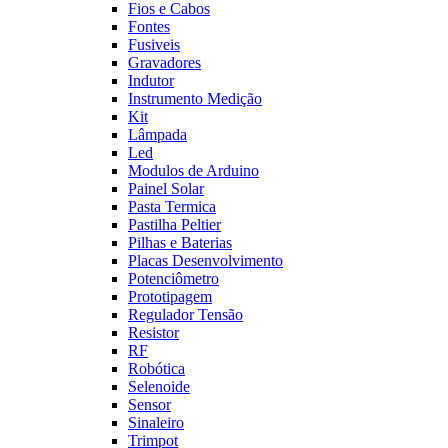
Fios e Cabos
Fontes
Fusiveis
Gravadores
Indutor
Instrumento Medição
Kit
Lâmpada
Led
Modulos de Arduino
Painel Solar
Pasta Termica
Pastilha Peltier
Pilhas e Baterias
Placas Desenvolvimento
Potenciômetro
Prototipagem
Regulador Tensão
Resistor
RF
Robótica
Selenoide
Sensor
Sinaleiro
Trimpot